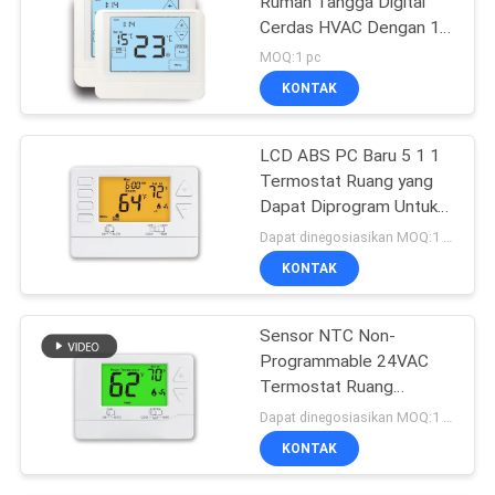
Rumah Tangga Digital
Cerdas HVAC Dengan 1
Heat / 1 Cool Stage
MOQ:1 pc
KONTAK
LCD ABS PC Baru 5 1 1
Termostat Ruang yang
Dapat Diprogram Untuk
Sistem HVAC
Dapat dinegosiasikan MOQ:1 sampel / bisa dinegosiasikan
KONTAK
Sensor NTC Non-
Programmable 24VAC
Termostat Ruang
Elektronik
Dapat dinegosiasikan MOQ:1 sampel / bisa dinegosiasikan
KONTAK