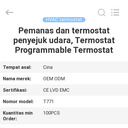
2026
Ocean
Controls
Limited.
All
HVAC termostat
Rights
Reserved.
Pemanas dan termostat
RUMAH
penyejuk udara, Termostat
PRODUK
Programmable Termostat
PERTUNJUKAN
Tempat asal:
Cina
VR
Nama merek:
OEM ODM
Sertifikasi:
CE LVD EMC
TENTANG
Nomor model:
T771
KAMI
Kuantitas min
100PCS
Order:
TUR