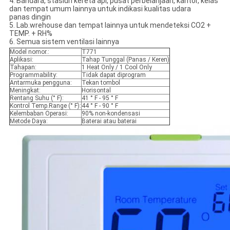
4. Bandara, stasiun kereta api, pusat perbelanjaan, kantor, kelas
dan tempat umum lainnya untuk indikasi kualitas udara
panas dingin
5. Lab.wrehouse dan tempat lainnya untuk mendeteksi CO2 +
TEMP. + RH%
6. Semua sistem ventilasi lainnya
Model nomor.:
T771
Aplikasi:
Tahap Tunggal (Panas / Keren)
Tahapan:
1 Heat Only / 1 Cool Only
Programmability:
Tidak dapat diprogram
Antarmuka pengguna:
Tekan tombol
Meningkat:
Horisontal
Rentang Suhu (° F):
41 ° F - 95 ° F
Kontrol Temp.Range (° F):
44 ° F - 90 ° F
Kelembaban Operasi:
90% non-kondensasi
Metode Daya:
Baterai atau baterai