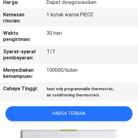
Harga:
Dapat dinegosiasikan
PABRIK
Kemasan
1 kotak warna PIECE
rincian:
KONTROL
KUALITAS
Waktu
30 hari
pengiriman:
Syarat-syarat
T/T
HUBUNGI
pembayaran:
KAMI
Menyediakan
100000/bulan
kemampuan:
PERMINTAAN
Cahaya Tinggi:
,
heat only programmable thermostat
PENAWARAN
air conditioning thermostats
SITEMAP
HARGA TERBAIK
PRIVACY