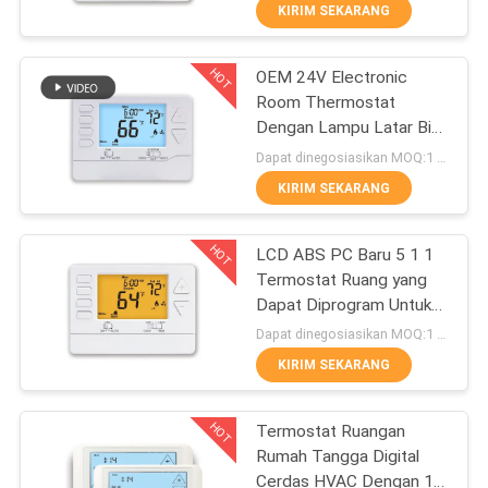
PABRIK
KIRIM SEKARANG
HOT
OEM 24V Electronic
KONTROL
196
Room Thermostat
KUALITAS
Dengan Lampu Latar Biru
Ruang nirkabel
Langit
Dapat dinegosiasikan MOQ:1 sampel / bisa dinegosiasikan
termostat
HUBUNGI
KIRIM SEKARANG
KAMI
HOT
LCD ABS PC Baru 5 1 1
Termostat Ruang yang
PERMINTAAN
Dapat Diprogram Untuk
227
PENAWARAN
Sistem HVAC
Dapat dinegosiasikan MOQ:1 sampel / bisa dinegosiasikan
KIRIM SEKARANG
HVAC termostat
SITEMAP
HOT
Termostat Ruangan
Rumah Tangga Digital
PRIVACY
Cerdas HVAC Dengan 1