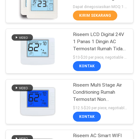
POLICY
Heat / 1 Cool Stage
Dapat dinegosiasikan MOQ:1 pc
KIRIM SEKARANG
110
termostat pompa
Riseem LCD Digital 24V
1 Panas 1 Dingin AC
panas
Termostat Rumah Tidak
Bisa Diprogram Untuk
$13-$20 per piece, negotiable MOQ:1 potong
HVAC Dengan Sensor
KONTAK
NTC
Riseem Multi Stage Air
185
Conditioning Rumah
7 Hari
Termostat Non
Programmable Untuk
$12.5-$20 per piece, negotiable MOQ:1 buah
Programmable
Sistem HVAC
KONTAK
Thermostat
Riseem AC Smart WIFI