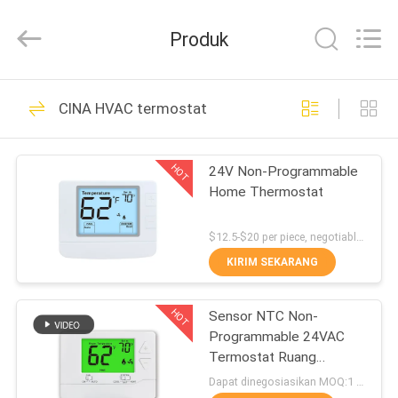
2026
Ocean
Controls
Produk
Limited.
All
Rights
Reserved.
RUMAH
229
CINA HVAC termostat
Termostat ruang
PRODUK
digital
HOT
24V Non-Programmable
Home Thermostat
PERTUNJUKAN
VR
$12.5-$20 per piece, negotiable MOQ:1 buah
KIRIM SEKARANG
199
TENTANG
Termostat ruang
HOT
Sensor NTC Non-
KAMI
Programmable 24VAC
kabel
Termostat Ruang
TUR
Elektronik
Dapat dinegosiasikan MOQ:1 sampel / bisa dinegosiasikan