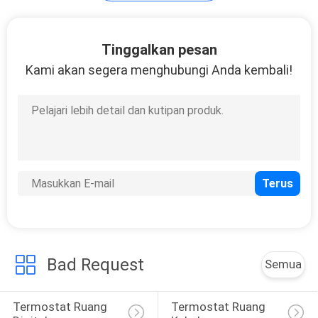
Fan Coil Thermostat
Tinggalkan pesan
Kami akan segera menghubungi Anda kembali!
Bad Request
Semua
Termostat Ruang 
Termostat Ruang 