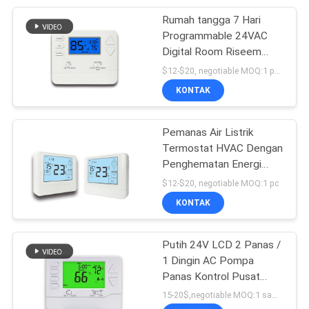
Rumah tangga 7 Hari
110
Programmable 24VAC
Ruang boiler
Digital Room Riseem
Thermostat Pemanasan
$12-$20, negotiable MOQ:1 potong
termostat
Sistem
KONTAK
Pemanas Air Listrik
Termostat HVAC Dengan
Penghematan Energi
113
Layar Sentuh
$12-$20, negotiable MOQ:1 pc
KONTAK
Ruang RF termostat
Putih 24V LCD 2 Panas /
1 Dingin AC Pompa
Panas Kontrol Pusat
Pemanasan Termostat
15-20$,negotiable MOQ:1 sampel / bisa dinegosiasikan
untuk Rumah