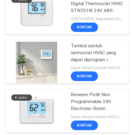
Digital Thermostat HVAC
STN701W 24V ABS
183
Putih
US$23-US$30, Negotiable MOQ:500 pcs
termostat non
KONTAK
programmable
Tombol sentuh
termostat HVAC yang
dapat diprogram /
termostat ruangan digital
Dapat dinegosiasikan MOQ:Bagian 1
KONTAK
123
Termostat kamar
Reseem Putih Non
Programmable 24V
elektronik
Electronic Room
Thermostat Dengan
Dapat dinegosiasikan MOQ:1 sampel / bisa dinegosiasikan
Sensor NTC
KONTAK