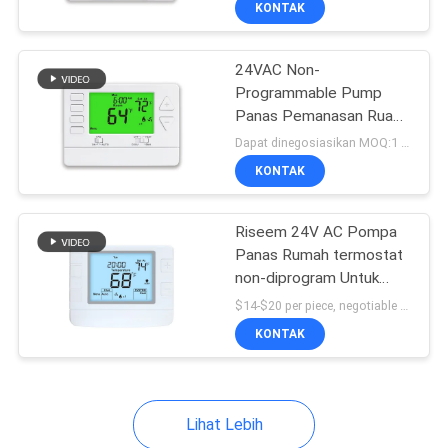
KONTAK
61
Underfloor Heating
24VAC Non-
Room Thermostat
Programmable Pump
Panas Pemanasan Ruang
Riseem Thermostat
Dapat dinegosiasikan MOQ:1 sampel / bisa dinegosiasikan
Dengan Sensor NTC
KONTAK
29
Riseem 24V AC Pompa
Panas Rumah termostat
Pemanas gas
non-diprogram Untuk
sistem HVAC
termostat
$14-$20 per piece, negotiable MOQ:1 sampel/nego
KONTAK
Lihat Lebih
44