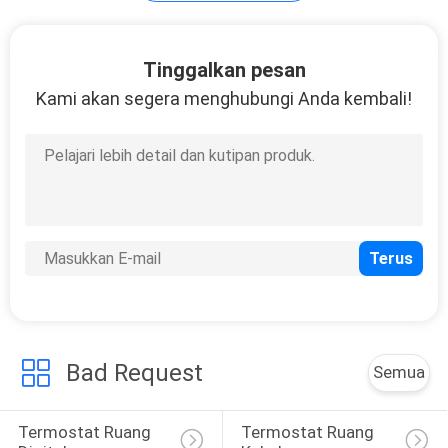
Fan Coil Thermostat
Tinggalkan pesan
Kami akan segera menghubungi Anda kembali!
Bad Request
Semua
Termostat Ruang 
Termostat Ruang 