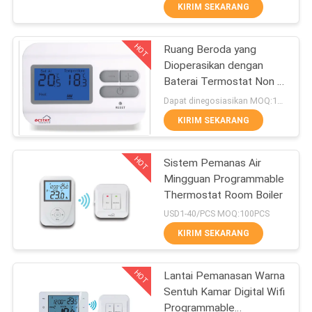
PABRIK
KIRIM SEKARANG
HOT
Ruang Beroda yang
KONTROL
196
Dioperasikan dengan
KUALITAS
Baterai Termostat Non -
Ruang nirkabel
Programmable 16V
Dapat dinegosiasikan MOQ:100PCS
termostat
HUBUNGI
KIRIM SEKARANG
KAMI
HOT
Sistem Pemanas Air
Mingguan Programmable
PERMINTAAN
Thermostat Room Boiler
227
PENAWARAN
USD1-40/PCS MOQ:100PCS
KIRIM SEKARANG
HVAC termostat
SITEMAP
HOT
Lantai Pemanasan Warna
Sentuh Kamar Digital Wifi
PRIVACY
Programmable