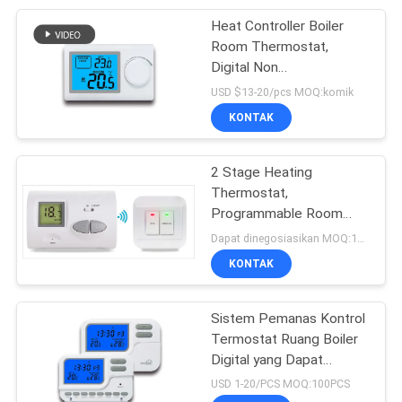
Heat Controller Boiler
110
Room Thermostat,
Ruang boiler
Digital Non
Programmable
USD $13-20/pcs MOQ:komik
termostat
Thermostat Large
KONTAK
Screen
2 Stage Heating
Thermostat,
Programmable Room
113
Thermostat Untuk Combi
Dapat dinegosiasikan MOQ:100PCS
Boiler
KONTAK
Ruang RF termostat
Sistem Pemanas Kontrol
Termostat Ruang Boiler
Digital yang Dapat
Diprogram
USD 1-20/PCS MOQ:100PCS