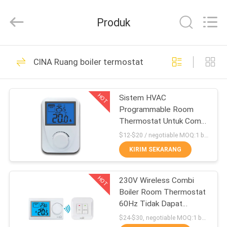
2026
Ocean
Controls
Produk
Limited.
All
Rights
Reserved.
RUMAH
229
CINA Ruang boiler termostat
Termostat ruang
PRODUK
digital
HOT
Sistem HVAC
Programmable Room
PERTUNJUKAN
Thermostat Untuk Combi
VR
Boiler NTC Sensor
$12-$20 / negotiable MOQ:1 buah sampel/nego
KIRIM SEKARANG
199
TENTANG
Termostat ruang
HOT
230V Wireless Combi
KAMI
Boiler Room Thermostat
kabel
60Hz Tidak Dapat
TUR
Diprogram
$24-$30, negotiable MOQ:1 buah