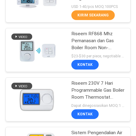
POLICY
Thermostat
USD 1-40/pcs MOQ:100PCS
KIRIM SEKARANG
110
termostat pompa
Riseem RF868 Mhz
Pemanasan dan Gas
panas
Boiler Room Non-
diprogram RF Wireless
$23-$30 per piece, negotiable MOQ:1 potong
Thermostat / Wireless
KONTAK
Digital Room Thermostat
Riseem 230V 7 Hari
185
Programmable Gas Boiler
7 Hari
Room Thermostat
Pemanasan dan
Dapat dinegosiasikan MOQ:1 sampel / bisa dinegosiasikan
Programmable
Pendinginan
KONTAK
Thermostat
Sistem Pengendalian Air