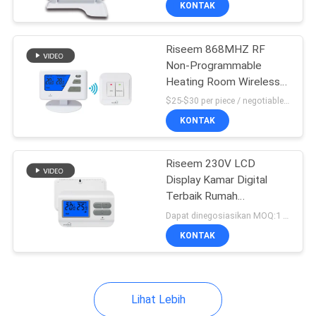
KONTAK
61
Underfloor Heating
Riseem 868MHZ RF
Room Thermostat
Non-Programmable
Heating Room Wireless
Thermostat Untuk Boiler
$25-$30 per piece / negotiable MOQ:1 buah sampel / bisa dinegosiasikan
Gas
KONTAK
29
Riseem 230V LCD
Display Kamar Digital
Pemanas gas
Terbaik Rumah
Termostat ABS Non
termostat
Dapat dinegosiasikan MOQ:1 buah
Programmable
KONTAK
Lihat Lebih
44