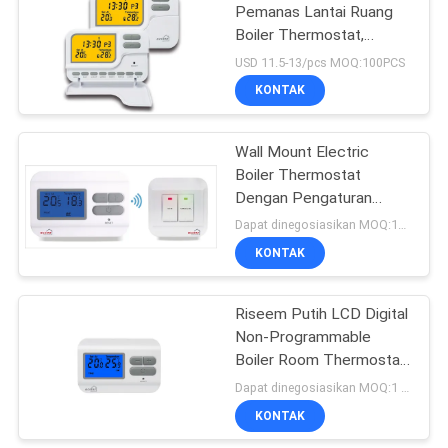
Pemanas Lantai Ruang
Boiler Thermostat,
183
Programmable HVAC
USD 11.5-13/pcs MOQ:100PCS
Thermostat
termostat non
KONTAK
programmable
Wall Mount Electric
Boiler Thermostat
Dengan Pengaturan
Panas Darurat
Dapat dinegosiasikan MOQ:100PCS
KONTAK
123
Termostat kamar
Riseem Putih LCD Digital
Non-Programmable
elektronik
Boiler Room Thermostat
untuk Pemanasan
Dapat dinegosiasikan MOQ:1 potong
KONTAK