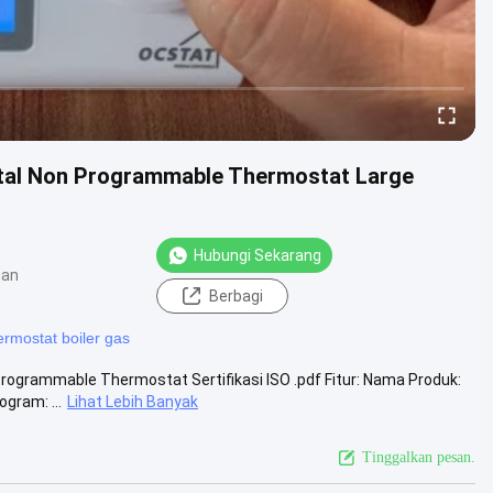
gital Non Programmable Thermostat Large
Hubungi Sekarang
gan
Berbagi
ermostat boiler gas
Programmable Thermostat Sertifikasi ISO .pdf Fitur: Nama Produk:
gram: ...
Lihat Lebih Banyak
Tinggalkan pesan.