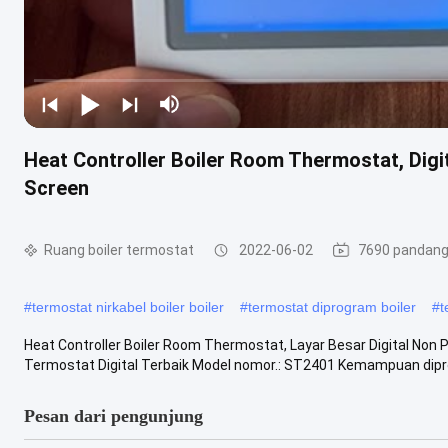
Heat Controller Boiler Room Thermostat, Di
Screen
Ruang boiler termostat
2022-06-02
7690 pandan
#
termostat nirkabel boiler boiler
#
termostat diprogram boiler
#
t
Heat Controller Boiler Room Thermostat, Layar Besar Digital Non 
Termostat Digital Terbaik Model nomor.: ST2401 Kemampuan dipro
Pesan dari pengunjung