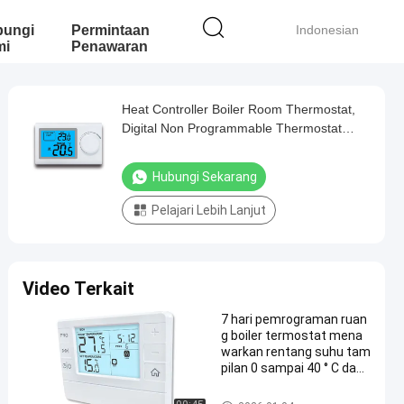
bungi
Permintaan
Indonesian
mi
Penawaran
Heat Controller Boiler Room Thermostat,
Digital Non Programmable Thermostat
Large Screen
Hubungi Sekarang
Pelajari Lebih Lanjut
Video Terkait
7 hari pemrograman ruan
g boiler termostat mena
warkan rentang suhu tam
pilan 0 sampai 40 ° C dan r
entang suhu yang dapat
disesuaikan 5 sampai 35 °
Ruang boiler termostat