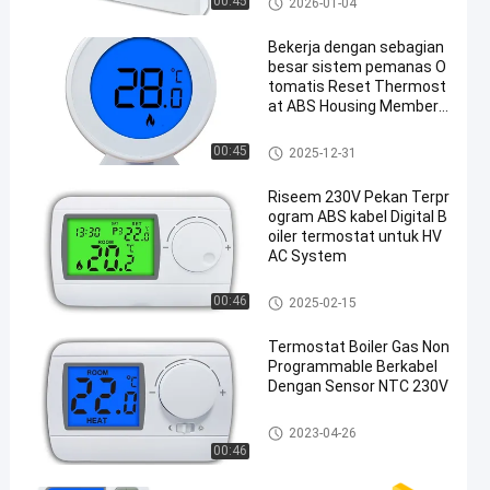
00:45
2026-01-04
C untuk manajemen pem
anasan
Bekerja dengan sebagian
besar sistem pemanas O
tomatis Reset Thermost
at ABS Housing Memberik
an kontrol suhu yang stab
il dan konsisten
Ruang RF termostat
00:45
2025-12-31
Riseem 230V Pekan Terpr
ogram ABS kabel Digital B
oiler termostat untuk HV
AC System
Termostat ruang kabel
00:46
2025-02-15
Termostat Boiler Gas Non
Programmable Berkabel
Dengan Sensor NTC 230V
Termostat ruang kabel
2023-04-26
00:46