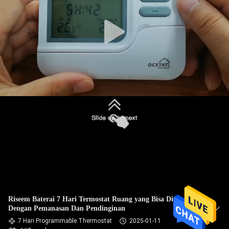
PABRIK
KONTROL
KUALITAS
HUBUNGI
KAMI
PERMINTAAN
PENAWARAN
SITEMAP
Riseem Baterai 7 Hari Termostat Ruang yang Bisa Diprogram
Dengan Pemanasan Dan Pendinginan
PRIVACY
7 Hari Programmable Thermostat
2025-01-11