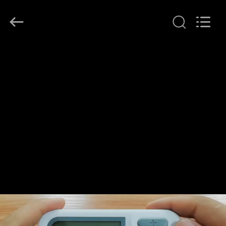
2026
Ocean
Controls
Limited.
All
Rights
Reserved.
RUMAH
PRODUK
PERTUNJUKAN
VR
TENTANG
KAMI
TUR