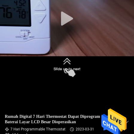
PABRIK
KONTROL
KUALITAS
HUBUNGI
KAMI
PERMINTAAN
PENAWARAN
SITEMAP
Rumah Digital 7 Hari Thermostat Dapat Diprogram Dengan
Baterai Layar LCD Besar Dioperasikan
PRIVACY
7 Hari Programmable Thermostat
2023-03-31