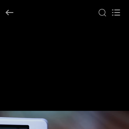
2026
Ocean
Controls
Limited.
All
Rights
Reserved.
RUMAH
PRODUK
PERTUNJUKAN
VR
TENTANG
KAMI
TUR