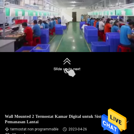
PABRIK
KONTROL
KUALITAS
HUBUNGI
KAMI
PERMINTAAN
PENAWARAN
SITEMAP
Wall Mounted 2 Termostat Kamar Digital untuk Sistem
Pemanasan Lantai
PRIVACY
termostat non programmable
2023-04-26