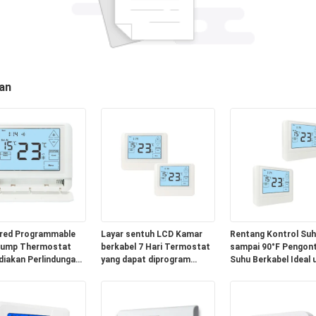
an
red Programmable
Layar sentuh LCD Kamar
Rentang Kontrol Suh
Pump Thermostat
berkabel 7 Hari Termostat
sampai 90°F Pengont
iakan Perlindungan
yang dapat diprogram
Suhu Berkabel Ideal 
daan Kompresor 5
Dipasang di dinding atau
Pengaturan Suhu
Dirancang Untuk
kotak persimpangan
Konvensional atau 
dwalan HVAC
Didukung oleh 2 baterai
Panas
alkali AAA atau 18 30 VAC