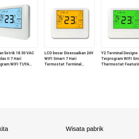
k 120mm W 98mm H
Rentang Suhu 32°F sampai
melalui pengaturan 
 Untuk Pengelolaan
99°F 0°C sampai 40°C
Manajemen Energi
n listrik 18 30 VAC
LCD besar Disesuaikan 24V
Y2 Terminal Designs 
as II 7 Hari
WIFI Smart 7 Hari
Terprogram WIFI Sm
gram WIFI TUYA
Termostat Terminal
Thermostat Featurin
Thermostat
Penunjukan RH
Sqin Display Size Di
ing Fan Operation
menawarkan peningkatan
untuk Kontrol Energi
N and Anti-
kontrol suhu untuk kuliner
Penjadwalan
ble ABS PC for
profesional
Performance
ita
Wisata pabrik