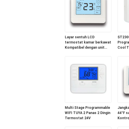
tahan lama
Layar sentuh LCD
ST230
termostat kamar berkawat
Progr
Kompatibel dengan unit
Cool T
pompa panas AC dengan
Temper
warna latar belakang putih
untuk 
biru hijau
Multi Stage Programmable
Jangka
WIFI TUYA 2 Panas 2 Dingin
44°F s
Termostat 24V
Kontro
dan Pe
diprog