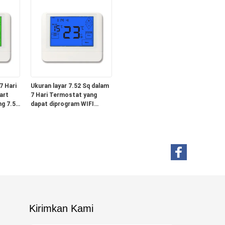
suhu
Belakang Warna Putih Biru
Hijau dan Kontrol Suhu
Kisaran 44°F sampai 90°F
7°C sampai 32°C untuk
Solusi Iklim
7 Hari
Ukuran layar 7.52 Sq dalam
art
7 Hari Termostat yang
g 7.52
dapat diprogram WIFI
rancang
HVAC 4 H 2 C Anti-
 dan
Flammable ABS PC
Konstruksi untuk aman dan
operasi
Kirimkan Kami