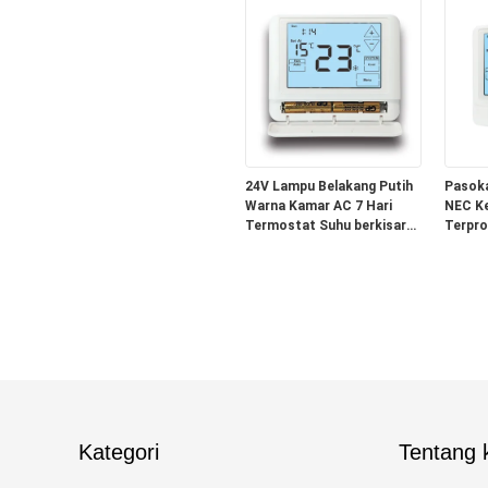
Kompa
27mm D
Suhu
24V Lampu Belakang Putih
Pasoka
Warna Kamar AC 7 Hari
NEC Kel
Termostat Suhu berkisar
Terpro
32 ° F hingga 99 ° F Ideal
Home 
untuk kontrol iklim yang
Featur
tepat di pusat data
Mode O
Flamma
HVAC 
Kategori
Tentang k