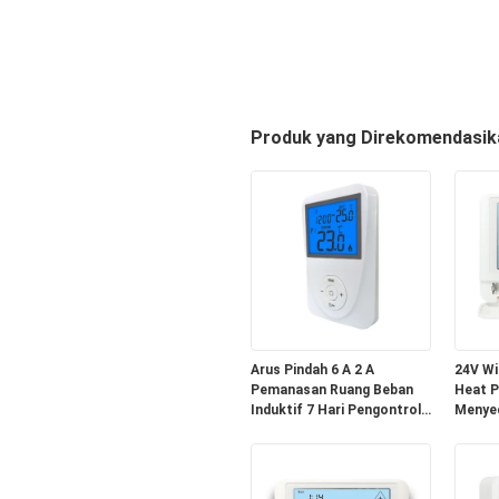
Produk yang Direkomendasik
Arus Pindah 6 A 2 A
24V Wi
Pemanasan Ruang Beban
Heat 
Induktif 7 Hari Pengontrol
Menyed
Suhu Termostat Panel
Penun
Lantai Tinggi 130 X 86 X 28
Menit 
mm Tanpa Pemegang
Penja
Sistem Lantai Modular