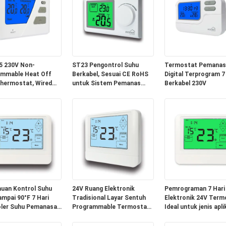
NEC Kelas II
5 230V Non-
ST23 Pengontrol Suhu
Termostat Pemanas 
ammable Heat Off
Berkabel, Sesuai CE RoHS
Digital Terprogram 7
hermostat, Wired
untuk Sistem Pemanas
Berkabel 230V
ature Controller
Dalam Ruangan
Boiler Room
uan Kontrol Suhu
24V Ruang Elektronik
Pemrograman 7 Hari
ampai 90°F 7 Hari
Tradisional Layar Sentuh
Elektronik 24V Term
ler Suhu Pemanasan
Programmable Termostat
Ideal untuk jenis apli
ndingin yang dapat
Dimensi Fisik 120mm W
konvensional
ram Dengan Ukuran
98mm H 27mm D dan
Meningkatkan keny