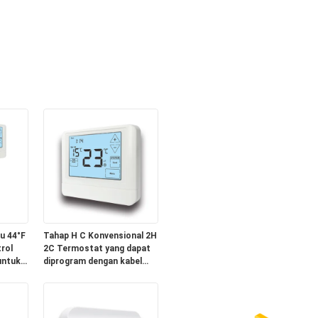
u 44°F
Tahap H C Konvensional 2H
rol
2C Termostat yang dapat
untuk
diprogram dengan kabel
dengan kisaran kontrol
Pompa
suhu 44°F 90°F 7°C 32°C
Cocok untuk aplikasi HVAC