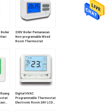
Boiler
230V Boiler Pemanasan
 Hari
Non-programable Wired
Room Thermostat
 Ruang
Digital HVAC
ostat
Programmable Thermostat
kasi
Electronic Room 24V LCD
Battery Thermostat
amanan
Menawarkan Lampu