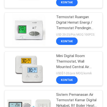
PABRIK
KONTAK
Termostat Ruangan
KONTROL
Digital Hemat Energi /
KUALITAS
Termostat Pendingin
Udara
USD 20-25/Pcs MOQ:100PCS
HUBUNGI
KONTAK
KAMI
Mini Digital Room
Thermostat, Wall
PERMINTAAN
Mounted Central Air
PENAWARAN
Conditioner Thermostat
USD$1-20/pcs MOQ:komik
KONTAK
SITEMAP
Sistem Pemanasan Air
Termostat Kamar Digital
PRIVACY
Nirkabel, Rf Boiler Heat