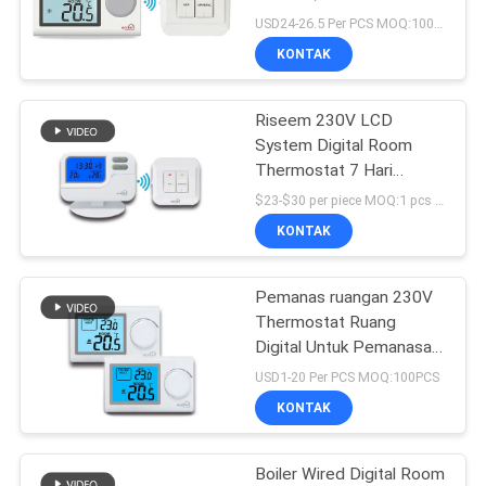
POLICY
Thermostat
USD24-26.5 Per PCS MOQ:100PCS
KONTAK
Riseem 230V LCD
System Digital Room
Thermostat 7 Hari
Kontroler Suhu yang
$23-$30 per piece MOQ:1 pcs sampel / bisa dinegosiasikan
Dapat Diprogram untuk
KONTAK
Boiler
Pemanas ruangan 230V
Thermostat Ruang
Digital Untuk Pemanasan
Air, Layar Lcd
USD1-20 Per PCS MOQ:100PCS
KONTAK
Boiler Wired Digital Room