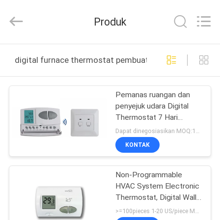
2026
Ocean
Controls
Produk
Limited.
All
Rights
Reserved.
RUMAH
digital furnace thermostat pembuatan online
PRODUK
Pemanas ruangan dan
penyejuk udara Digital
PERTUNJUKAN
Thermostat 7 Hari
VR
Programmable mingguan
Dapat dinegosiasikan MOQ:100PCS
termostat ruang
KONTAK
terprogram
TENTANG
Non-Programmable
KAMI
HVAC System Electronic
Thermostat, Digital Wall
TUR
Thermostat
>=100pieces 1-20 US/piece MOQ:100pieces