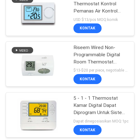
Thermostat Kontrol
Pemanas Air Kontrol
Suhu Wired Room
USD $13/pcs MOQ:komik
Thermostat
KONTAK
Riseem Wired Non-
Programmable Digital
Room Thermostat
Temperature Controller
$13-$20 per piece, negotiable MOQ:1 potong
Pemanasan
KONTAK
5 - 1 - 1 Thermostat
Kamar Digital Dapat
Diprogram Untuk Sistem
Pendingin Udara
Dapat dinegosiasikan MOQ:1pc
KONTAK