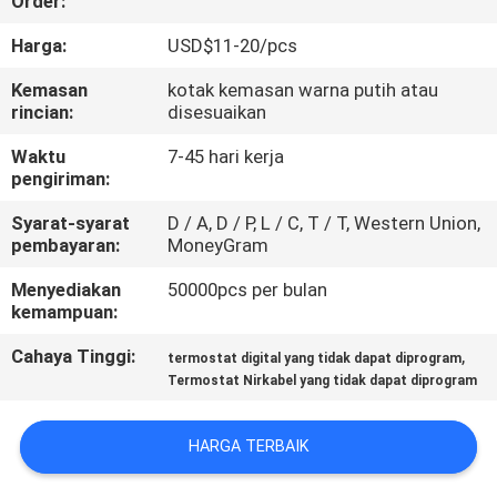
Order:
PABRIK
Harga:
USD$11-20/pcs
KONTROL
Kemasan
kotak kemasan warna putih atau
rincian:
disesuaikan
KUALITAS
Waktu
7-45 hari kerja
pengiriman:
HUBUNGI
Syarat-syarat
D / A, D / P, L / C, T / T, Western Union,
KAMI
pembayaran:
MoneyGram
Menyediakan
50000pcs per bulan
PERMINTAAN
kemampuan:
PENAWARAN
Cahaya Tinggi:
,
termostat digital yang tidak dapat diprogram
Termostat Nirkabel yang tidak dapat diprogram
SITEMAP
HARGA TERBAIK
PRIVACY