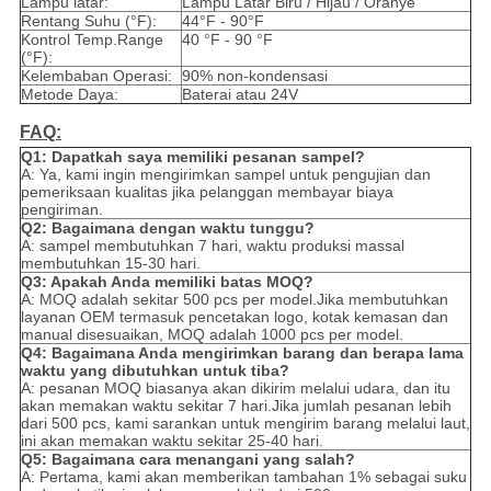
Lampu latar:
Lampu Latar Biru / Hijau / Oranye
Rentang Suhu (°F):
44°F - 90°F
Kontrol Temp.Range
40 °F - 90 °F
(°F):
Kelembaban Operasi:
90% non-kondensasi
Metode Daya:
Baterai atau 24V
FAQ:
Q1: Dapatkah saya memiliki pesanan sampel?
A: Ya, kami ingin mengirimkan sampel untuk pengujian dan
pemeriksaan kualitas jika pelanggan membayar biaya
pengiriman.
Q2: Bagaimana dengan waktu tunggu?
A: sampel membutuhkan 7 hari, waktu produksi massal
membutuhkan 15-30 hari.
Q3: Apakah Anda memiliki batas MOQ?
A: MOQ adalah sekitar 500 pcs per model.Jika membutuhkan
layanan OEM termasuk pencetakan logo, kotak kemasan dan
manual disesuaikan, MOQ adalah 1000 pcs per model.
Q4: Bagaimana Anda mengirimkan barang dan berapa lama
waktu yang dibutuhkan untuk tiba?
A: pesanan MOQ biasanya akan dikirim melalui udara, dan itu
akan memakan waktu sekitar 7 hari.Jika jumlah pesanan lebih
dari 500 pcs, kami sarankan untuk mengirim barang melalui laut,
ini akan memakan waktu sekitar 25-40 hari.
Q5: Bagaimana cara menangani yang salah?
A: Pertama, kami akan memberikan tambahan 1% sebagai suku