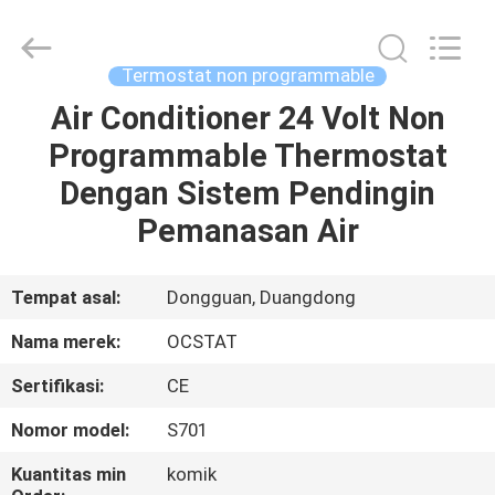
2026
Ocean
Controls
Limited.
All
Termostat non programmable
Rights
Reserved.
Air Conditioner 24 Volt Non
RUMAH
Programmable Thermostat
PRODUK
Dengan Sistem Pendingin
Pemanasan Air
PERTUNJUKAN
VR
Tempat asal:
Dongguan, Duangdong
Nama merek:
OCSTAT
TENTANG
Sertifikasi:
CE
KAMI
Nomor model:
S701
TUR
Kuantitas min
komik