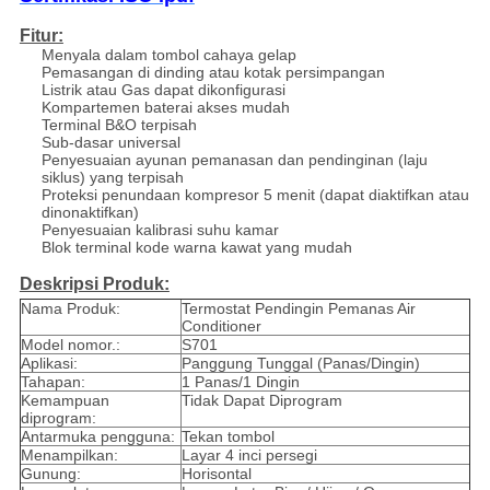
Fitur:
Menyala dalam tombol cahaya gelap
Pemasangan di dinding atau kotak persimpangan
Listrik atau Gas dapat dikonfigurasi
Kompartemen baterai akses mudah
Terminal B&O terpisah
Sub-dasar universal
Penyesuaian ayunan pemanasan dan pendinginan (laju
siklus) yang terpisah
Proteksi penundaan kompresor 5 menit (dapat diaktifkan atau
dinonaktifkan)
Penyesuaian kalibrasi suhu kamar
Blok terminal kode warna kawat yang mudah
Deskripsi Produk:
Nama Produk:
Termostat Pendingin Pemanas Air
Conditioner
Model nomor.:
S701
Aplikasi:
Panggung Tunggal (Panas/Dingin)
Tahapan:
1 Panas/1 Dingin
Kemampuan
Tidak Dapat Diprogram
diprogram:
Antarmuka pengguna:
Tekan tombol
Menampilkan:
Layar 4 inci persegi
Gunung:
Horisontal