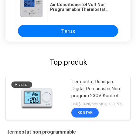
Air Conditioner 24 Volt Non
Programmable Thermostat
Dengan Sistem Pendingin
Pemanasan Air
Terus
Top produk
Termostat Ruangan
Digital Pemanasan Non-
program 230V Kontrol
Pemanasan Boiler
USD$13-20/pcs MOQ:100 PCS
KONTAK
termostat non programmable