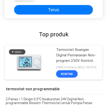
Terus
Top produk
Termostat Ruangan
Digital Pemanasan Non-
program 230V Kontrol
Pemanasan Boiler
USD$13-20/pcs MOQ:100 PCS
KONTAK
termostat non programmable
2 Panas / 1 Dingin 0.5°C Keakuratan 24V Digital Non-
programmable Riseem Thermostat untuk Pompa Panas