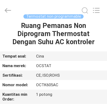
2026
Ocean
Controls
Limited.
All
Termostat non programmable
Rights
Reserved.
Ruang Pemanas Non
RUMAH
Diprogram Thermostat
PRODUK
Dengan Suhu AC kontroler
PERTUNJUKAN
Tempat asal:
Cina
VR
Nama merek:
OCSTAT
Sertifikasi:
CE; ISO;ROHS
TENTANG
Nomor model:
OCTK605AC
KAMI
Kuantitas min
1 potong
Order:
TUR