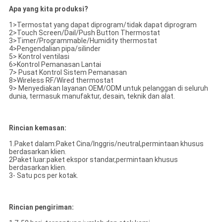
Apa yang kita produksi?
1>Termostat yang dapat diprogram/tidak dapat diprogram
2>Touch Screen/Dail/Push Button Thermostat
3>Timer/Programmable/Humidity thermostat
4>Pengendalian pipa/silinder
5> Kontrol ventilasi
6>Kontrol Pemanasan Lantai
7> Pusat Kontrol Sistem Pemanasan
8>Wireless RF/Wired thermostat
9> Menyediakan layanan OEM/ODM untuk pelanggan di seluruh
dunia, termasuk manufaktur, desain, teknik dan alat.
Rincian kemasan:
1.Paket dalam:Paket Cina/Inggris/neutral,permintaan khusus
berdasarkan klien.
2Paket luar:paket ekspor standar,permintaan khusus
berdasarkan klien.
3- Satu pcs per kotak.
Rincian pengiriman: