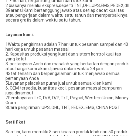
1.7-50 hari, tergantung jumlah dan stok kami.
2.biasanya melalui ekspres,seperti TNT,DHL,UPS,EMS,PEDEX,dll.
3Garansi:Kami bertanggung jawab atas setiap cacat kualitas
atau pengerjaan dalam waktu satu tahun dan memperbaikinya
secara gratis dalam waktu satu tahun.
Layanan kami:
1Waktu pengiriman adalah 7 hari untuk pesanan sampel dan 40
hari kerja untuk pesanan massal.
2. Kapasitas produksi yang kuat dan sistem kontrol kualitas
yang ketat
3. pertanyaan Anda dan masalah yang berkaitan dengan produk
atau harga kami akan dijawab dalam waktu 24 jam
4Staf terlatih dan berpengalaman untuk menjawab semua
pertanyaan Anda
5Layanan pelacakan purna jual untuk semua klien kami
6. OEM tersedia, kuantitas kecil, pesanan massal campuran
juga disambut
7Pembayaran: L/C, D/A, D/P, T/T, Paypal, Western Union, Money
Gram
8Cara pengiriman: UPS, DHL, TNT, FEDEX, EMS, CHINA POST
Sertifikat
Saat ini, kami memiliki 8 seri kisaran produk lebih dari 50 produk