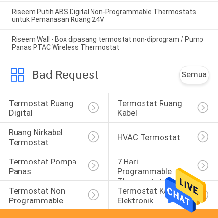
Riseem Putih ABS Digital Non-Programmable Thermostats
untuk Pemanasan Ruang 24V
Riseem Wall - Box dipasang termostat non-diprogram / Pump
Panas PTAC Wireless Thermostat
Bad Request
Semua
Termostat Ruang 
Termostat Ruang 
Digital
Kabel
Ruang Nirkabel 
HVAC Termostat
Termostat
Termostat Pompa 
7 Hari 
Panas
Programmable 
Thermostat
Termostat Non 
Termostat Kamar 
Programmable
Elektronik