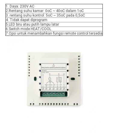
1. Daya: 230V AC
2.Rentang suhu kamar: 0oC ~ 40oC dalam 1oC
3. rentang suhu kontrol: 5oC ~ 35oC pada 0,5oC
4. Tidak dapat diprogram
5.LED biru atau putih lampu latar
6.Switch mode HEAT/COOL
7.Opsi untuk menambahkan fungsi remote control tersedia