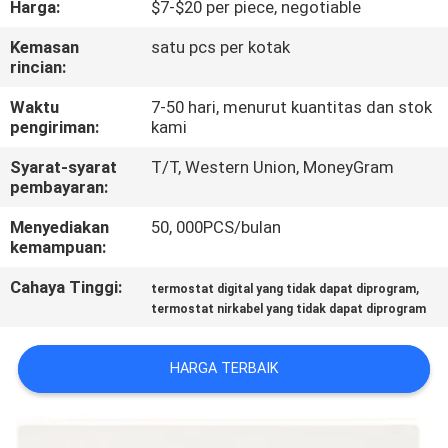
Harga:
$7-$20 per piece, negotiable
PABRIK
Kemasan
satu pcs per kotak
rincian:
KONTROL
KUALITAS
Waktu
7-50 hari, menurut kuantitas dan stok
pengiriman:
kami
Syarat-syarat
T/T, Western Union, MoneyGram
HUBUNGI
pembayaran:
KAMI
Menyediakan
50, 000PCS/bulan
kemampuan:
PERMINTAAN
Cahaya Tinggi:
,
termostat digital yang tidak dapat diprogram
PENAWARAN
termostat nirkabel yang tidak dapat diprogram
SITEMAP
HARGA TERBAIK
PRIVACY