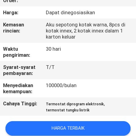
Order:
PABRIK
Harga:
Dapat dinegosiasikan
KONTROL
Kemasan
Aku sepotong kotak warna, 8pcs di
rincian:
kotak innex, 2 kotak innex dalam 1
KUALITAS
karton keluar
Waktu
30 hari
HUBUNGI
pengiriman:
KAMI
Syarat-syarat
T/T
pembayaran:
PERMINTAAN
Menyediakan
100000/bulan
kemampuan:
PENAWARAN
Cahaya Tinggi:
,
Termostat diprogram elektronik
termostat tungku listrik
SITEMAP
HARGA TERBAIK
PRIVACY