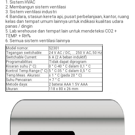
1. Sistem HVAC
2. Membangun sistem ventilasi
3. Sistem ventilasi industri
4. Bandara, stasiun kereta api, pusat perbelanjaan, kantor, ruang
kelas dan tempat umum lainnya untuk indikasi kualitas udara
panas / dingin
5. Lab.wrehouse dan tempat lain untuk mendeteksi CO2 +
TEMP. + RH%
6. Semua sistem ventilasi lainnya
Model nomor.:
S2301
Tegangan switchable:
24 V AC / DC, ... 250 V AC; 50 Hz
Switchable Current:
6 A (2 A beban induktif)
Programabilitas:
Tidak dapat diprogram
Kisaran suhu (° C):
0 ° C-40 ° C dalam 0,1 ° C
Kontrol Temp.Range (° C):
5 ° C-35 ° C dalam 0,5 ° C
Temp.Meas. Akurasi:
± 1 ° C (pada 20 ° C)
Suhu Pencairan:
+ 7 ° C
Metode daya:
2 baterai AAA 1.5V AAA
Ukuran:
118 x 80 x 26 mm