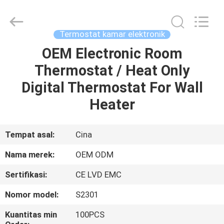
2026
Ocean
Controls
Limited.
All
Termostat kamar elektronik
Rights
Reserved.
OEM Electronic Room
RUMAH
Thermostat / Heat Only
PRODUK
Digital Thermostat For Wall
Heater
PERTUNJUKAN
VR
Tempat asal:
Cina
Nama merek:
OEM ODM
TENTANG
Sertifikasi:
CE LVD EMC
KAMI
Nomor model:
S2301
TUR
Kuantitas min
100PCS