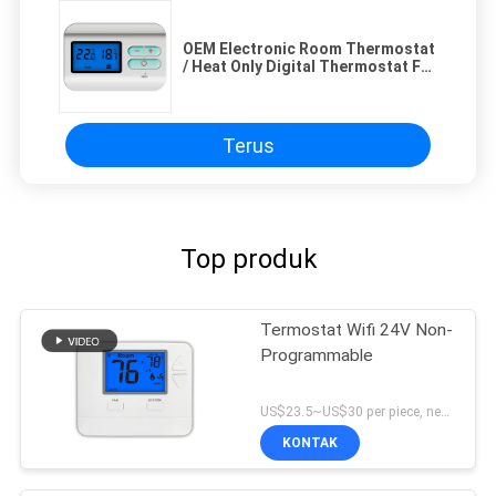
OEM Electronic Room Thermostat
/ Heat Only Digital Thermostat For
Wall Heater
Terus
Top produk
Termostat Wifi 24V Non-
Programmable
US$23.5~US$30 per piece, negotiable MOQ:1 sampel/nego
KONTAK