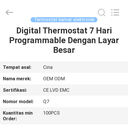
2026
Ocean
Controls
Limited.
All
Termostat kamar elektronik
Rights
Reserved.
Digital Thermostat 7 Hari
RUMAH
Programmable Dengan Layar
PRODUK
Besar
PERTUNJUKAN
Tempat asal:
Cina
VR
Nama merek:
OEM ODM
Sertifikasi:
CE LVD EMC
TENTANG
Nomor model:
Q7
KAMI
Kuantitas min
100PCS
Order:
TUR