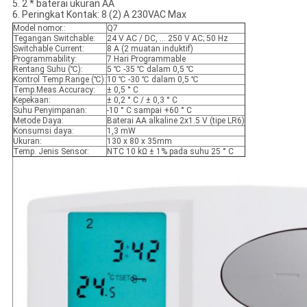
5. 2 * baterai ukuran AA
6. Peringkat Kontak: 8 (2) A 230VAC Max
Model nomor.:
Q7
Tegangan Switchable:
24 V AC / DC, ... 250 V AC; 50 Hz
Switchable Current:
8 A (2 muatan induktif)
Programmability:
7 Hari Programmable
Rentang Suhu (℃):
5 ℃ -35 ℃ dalam 0,5 ℃
Kontrol Temp.Range (℃):
10 ℃ -30 ℃ dalam 0,5 ℃
Temp.Meas.Accuracy:
± 0,5 ° C
Kepekaan:
± 0,2 ° C / ± 0,3 ° C
Suhu Penyimpanan:
-10 ° C sampai +60 ° C
Metode Daya:
Baterai AA alkaline 2x1.5 V (tipe LR6)
Konsumsi daya:
1,3 mW
Ukuran:
130 x 80 x 35mm
Temp. Jenis Sensor:
NTC 10 kΩ ± 1% pada suhu 25 ° C