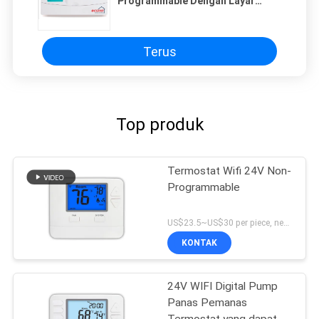
Programmable Dengan Layar
Besar
Terus
Top produk
Termostat Wifi 24V Non-
Programmable
US$23.5~US$30 per piece, negotiable MOQ:1 sampel/nego
KONTAK
24V WIFI Digital Pump
Panas Pemanas