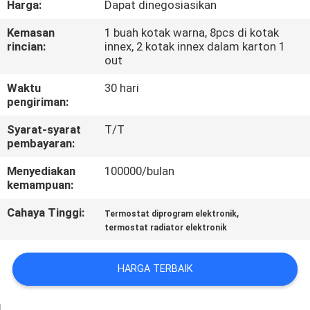
Harga:
Dapat dinegosiasikan
PABRIK
Kemasan
1 buah kotak warna, 8pcs di kotak
rincian:
innex, 2 kotak innex dalam karton 1
KONTROL
out
KUALITAS
Waktu
30 hari
pengiriman:
HUBUNGI
Syarat-syarat
T/T
KAMI
pembayaran:
Menyediakan
100000/bulan
kemampuan:
PERMINTAAN
PENAWARAN
Cahaya Tinggi:
,
Termostat diprogram elektronik
termostat radiator elektronik
SITEMAP
HARGA TERBAIK
PRIVACY