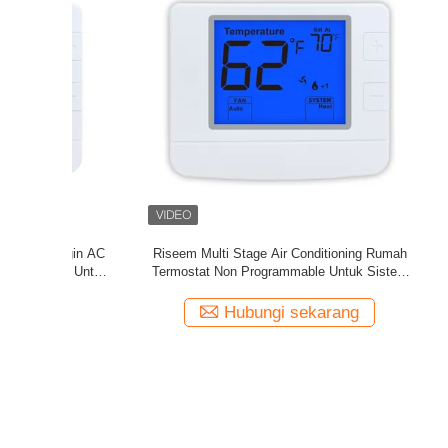
hermostat
24V Non-Programmable Home Thermostat
Sensor
utih
Te
ng
Hubungi sekarang