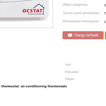
Waktu pengiriman:
3
Syarat-syarat pembayaran:
T
Menyediakan kemampuan:
1
Harga terbaik
Votl:
Kekuatan:
Bahan:
 thermostat
air conditioning thermostats
,