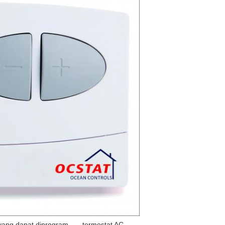
ang dapat diprogram
,
termostat AC