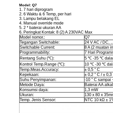
Model: Q7
1. 7 hari diprogram
2. 6 Waktu & 6 Temp, per hari
3. Lampu belakang EL
4. Manual override mode
5. 2 * baterai ukuran AA
6. Peringkat Kontak: 8 (2) A 230VAC Max
Model nomor.:
Q7
Tegangan Switchable:
24 V AC / DC, .
Switchable Current:
8 A (2 muatan in
Programmability:
7 Hari Program
Rentang Suhu (℃):
5 ℃ -35 ℃ dal
Kontrol Temp.Range (℃):
10 ℃ -30 ℃ da
Temp.Meas.Accuracy:
± 0,5 ° C
Kepekaan:
± 0,2 ° C / ± 0,3
Suhu Penyimpanan:
-10 ° C sampai 
Metode Daya:
Baterai AA alkal
Konsumsi daya:
1,3 mW
Ukuran:
130 x 80 x 35m
Temp. Jenis Sensor:
NTC 10 kΩ ± 1%