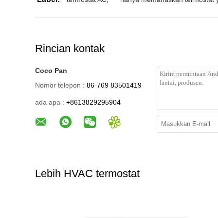
Rincian kontak
Coco Pan
Nomor telepon :
86-769 83501419
ada apa :
+8613829295904
Lebih HVAC termostat