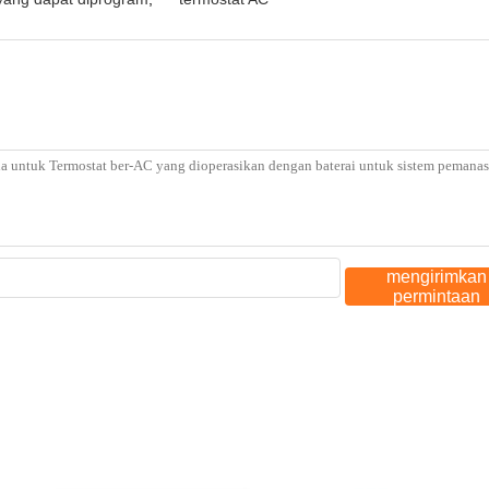
mengirimkan
permintaan