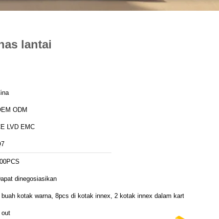
as lantai
ina
OEM ODM
E LVD EMC
Q7
00PCS
apat dinegosiasikan
 buah kotak warna, 8pcs di kotak innex, 2 kotak innex dalam karton
 out