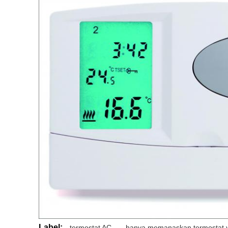
Label:
termostat AC
,
hanya memanaskan termostat y