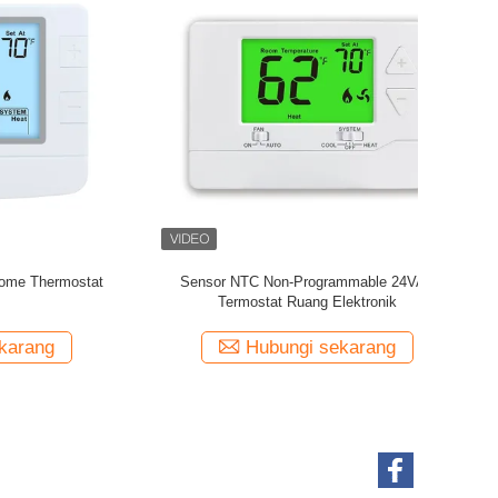
mostat
LCD ABS PC Baru 5 1 1 Termostat Ruang
ngit
yang Dapat Diprogram Untuk Sistem HVAC
g
Hubungi sekarang