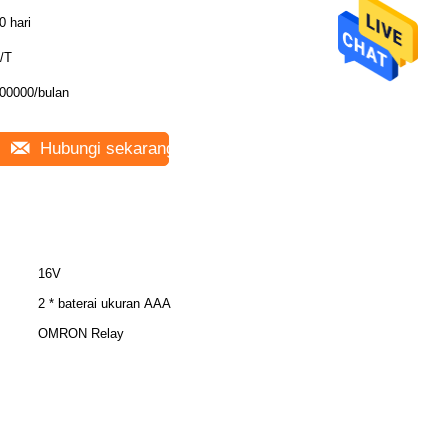
0 hari
/T
00000/bulan
Hubungi sekarang
16V
2 * baterai ukuran AAA
OMRON Relay