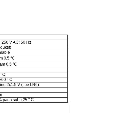
.. 250 V AC; 50 Hz
duktif)
mable
am 0,5 ℃
lam 0,5 ℃
 ° C
+60 ° C
ine 2x1.5 V (tipe LR6)
m
 pada suhu 25 ° C