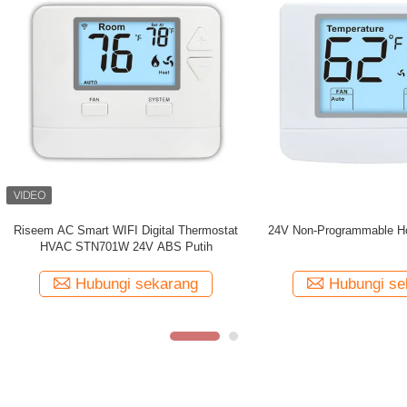
 NTC Non-Programmable 24VAC
OEM 24V Electronic Room Ther
rmostat Ruang Elektronik
Dengan Lampu Latar Biru La
Hubungi sekarang
Hubungi sekaran