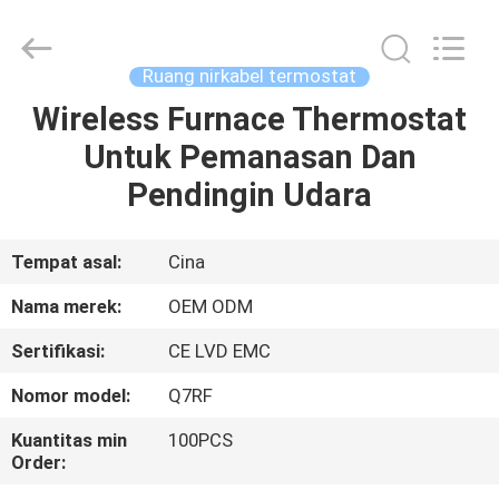
2026
Ocean
Controls
Limited.
All
Ruang nirkabel termostat
Rights
Reserved.
Wireless Furnace Thermostat
RUMAH
Untuk Pemanasan Dan
PRODUK
Pendingin Udara
PERTUNJUKAN
Tempat asal:
Cina
VR
Nama merek:
OEM ODM
Sertifikasi:
CE LVD EMC
TENTANG
Nomor model:
Q7RF
KAMI
Kuantitas min
100PCS
Order:
TUR