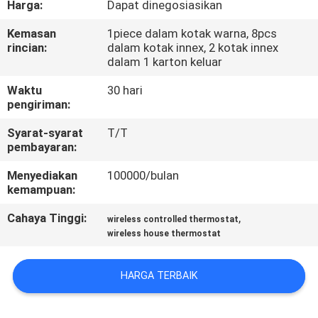
Harga:
Dapat dinegosiasikan
PABRIK
Kemasan
1piece dalam kotak warna, 8pcs
rincian:
dalam kotak innex, 2 kotak innex
KONTROL
dalam 1 karton keluar
KUALITAS
Waktu
30 hari
pengiriman:
HUBUNGI
Syarat-syarat
T/T
KAMI
pembayaran:
Menyediakan
100000/bulan
kemampuan:
PERMINTAAN
PENAWARAN
Cahaya Tinggi:
,
wireless controlled thermostat
wireless house thermostat
SITEMAP
HARGA TERBAIK
PRIVACY