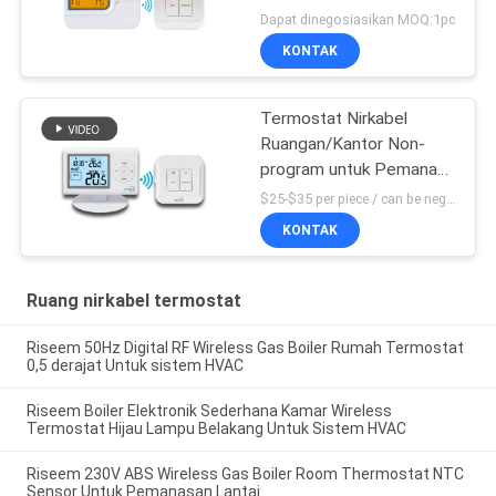
Untuk Kontrol
Dapat dinegosiasikan MOQ:1pc
Pemanasan
KONTAK
Termostat Nirkabel
Ruangan/Kantor Non-
program untuk Pemanas
Gas
$25-$35 per piece / can be negotiable MOQ:1 buah sampel / bisa dinegosiasikan
KONTAK
Ruang nirkabel termostat
Riseem 50Hz Digital RF Wireless Gas Boiler Rumah Termostat
0,5 derajat Untuk sistem HVAC
Riseem Boiler Elektronik Sederhana Kamar Wireless
Termostat Hijau Lampu Belakang Untuk Sistem HVAC
Riseem 230V ABS Wireless Gas Boiler Room Thermostat NTC
Sensor Untuk Pemanasan Lantai