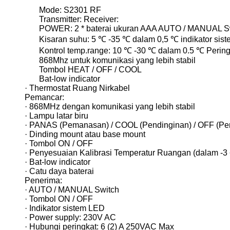
Mode: S2301 RF
Transmitter: Receiver:
POWER: 2 * baterai ukuran AAA AUTO / MANUAL S
Kisaran suhu: 5 ℃ -35 ℃ dalam 0,5 ℃ indikator sis
Kontrol temp.range: 10 ℃ -30 ℃ dalam 0.5 ℃ Pering
868Mhz untuk komunikasi yang lebih stabil
Tombol HEAT / OFF / COOL
Bat-low indicator
· Thermostat Ruang Nirkabel
Pemancar:
· 868MHz dengan komunikasi yang lebih stabil
· Lampu latar biru
· PANAS (Pemanasan) / COOL (Pendinginan) / OFF (Per
· Dinding mount atau base mount
· Tombol ON / OFF
· Penyesuaian Kalibrasi Temperatur Ruangan (dalam -3 
· Bat-low indicator
· Catu daya baterai
Penerima:
· AUTO / MANUAL Switch
· Tombol ON / OFF
· Indikator sistem LED
· Power supply: 230V AC
· Hubungi peringkat: 6 (2) A 250VAC Max