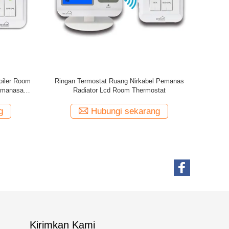
tor Non-
Termostat nirkabel Wireless Thermostat non-
as
programmable wireless
g
Hubungi sekarang
Kirimkan Kami