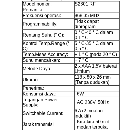
Model nomor.:
S2301 RF
Pemancar:
Frekuensi operasi:
868,35 MHz
Tidak dapat
Programmability:
diprogram
0 ° C-40 ° C dalam
Rentang Suhu (° C):
0.1 ° C
Kontrol Temp.Range (°
5 ° C-35 ° C dalam
C):
0,5 ° C
Temp.Meas.Accuracy:
± 1 ° C (pada 20 ° C)
Suhu mencairkan:
+ 7 ° C
2 x AAA 1.5V baterai
Metode Daya:
Lithium
118 x 80 x 26 mm
Ukuran:
(Tanpa dudukan)
Penerima:
Konsumsi daya:
6W
Tegangan Power
AC 230V, 50Hz
Supply:
6 A (2 muatan
Switchable Current:
induktif)
Kira-kira 50 m di
Jarak transmisi
medan terbuka