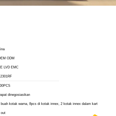
ina
OEM ODM
E LVD EMC
2301RF
00PCS
apat dinegosiasikan
 buah kotak warna, 8pcs di kotak innex, 2 kotak innex dalam karton
 out