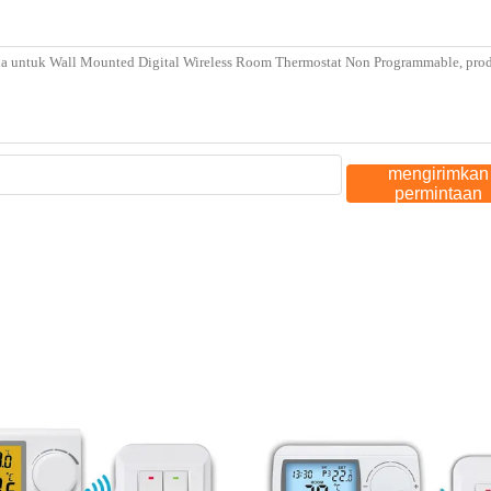
mengirimkan
permintaan