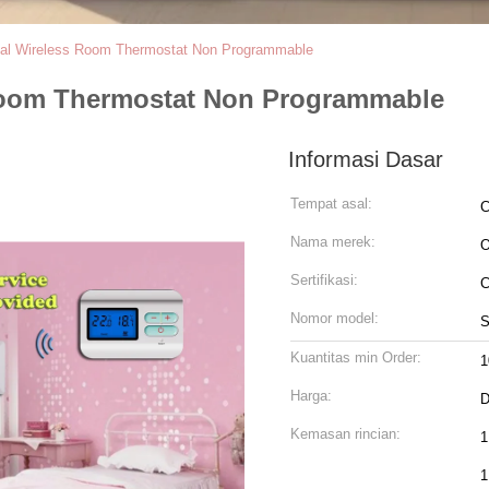
tal Wireless Room Thermostat Non Programmable
 Room Thermostat Non Programmable
Informasi Dasar
Tempat asal:
C
Nama merek:
Sertifikasi:
C
Nomor model:
S
Kuantitas min Order:
1
Harga:
D
Kemasan rincian:
1
1