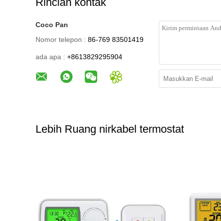
Rincian kontak
Coco Pan
Nomor telepon :
86-769 83501419
ada apa :
+8613829295904
Lebih Ruang nirkabel termostat