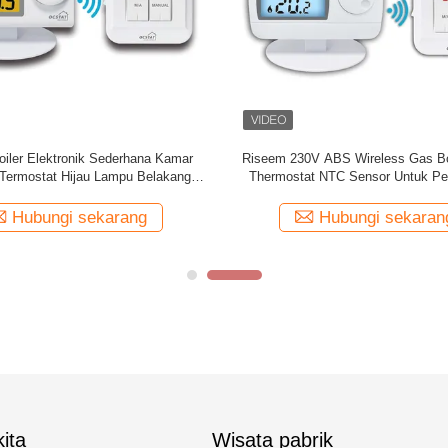
 Programmable ABS White Color
Termostat Nirkabel Ruangan/Kan
ess Thermostat Untuk Kontrol
program untuk Pemanas G
Pemanasan
Hubungi sekarang
Hubungi sekaran
ita
Wisata pabrik