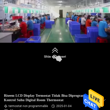
PABRIK
KONTROL
KUALITAS
HUBUNGI
KAMI
PERMINTAAN
PENAWARAN
SITEMAP
Riseem LCD Display Termostat Tidak Bisa Diprogram,
Kontrol Suhu Digital Room Thermostat
PRIVACY
termostat non programmable
2025-01-04