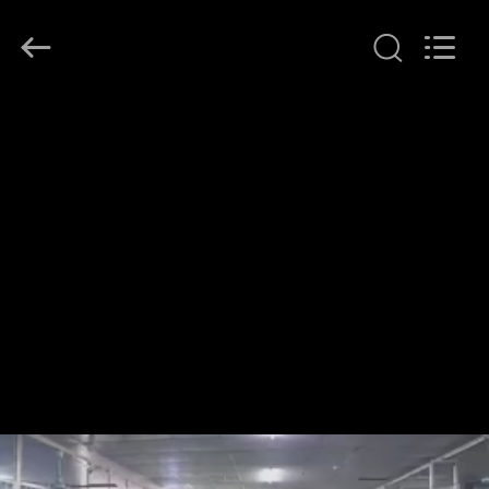
2026
Ocean
Controls
Limited.
All
Rights
Reserved.
RUMAH
PRODUK
PERTUNJUKAN
VR
TENTANG
KAMI
TUR