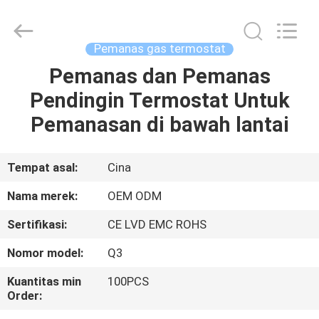
2026
Ocean
Controls
Limited.
All
Pemanas gas termostat
Rights
Reserved.
Pemanas dan Pemanas
RUMAH
Pendingin Termostat Untuk
PRODUK
Pemanasan di bawah lantai
PERTUNJUKAN
Tempat asal:
Cina
VR
Nama merek:
OEM ODM
Sertifikasi:
CE LVD EMC ROHS
TENTANG
Nomor model:
Q3
KAMI
Kuantitas min
100PCS
Order:
TUR