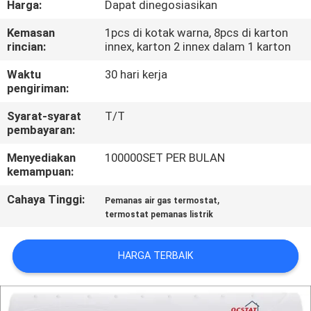
Harga:
Dapat dinegosiasikan
PABRIK
Kemasan
1pcs di kotak warna, 8pcs di karton
rincian:
innex, karton 2 innex dalam 1 karton
KONTROL
KUALITAS
Waktu
30 hari kerja
pengiriman:
Syarat-syarat
T/T
HUBUNGI
pembayaran:
KAMI
Menyediakan
100000SET PER BULAN
kemampuan:
PERMINTAAN
Cahaya Tinggi:
,
Pemanas air gas termostat
PENAWARAN
termostat pemanas listrik
SITEMAP
HARGA TERBAIK
PRIVACY