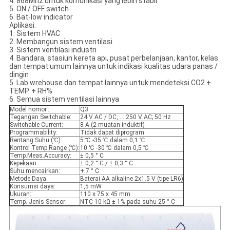
4. 868Mhz untuk komunikasi yang lebih stabil
5. ON / OFF switch
6. Bat-low indicator
Aplikasi:
1. Sistem HVAC
2. Membangun sistem ventilasi
3. Sistem ventilasi industri
4. Bandara, stasiun kereta api, pusat perbelanjaan, kantor, kelas
dan tempat umum lainnya untuk indikasi kualitas udara panas /
dingin
5. Lab.wrehouse dan tempat lainnya untuk mendeteksi CO2 +
TEMP. + RH%
6. Semua sistem ventilasi lainnya
Model nomor.:
Q3
Tegangan Switchable:
24 V AC / DC, ... 250 V AC; 50 Hz
Switchable Current:
8 A (2 muatan induktif)
Programmability:
Tidak dapat diprogram
Rentang Suhu (℃):
5 ℃ -35 ℃ dalam 0,1 ℃
Kontrol Temp.Range (℃):
10 ℃ -30 ℃ dalam 0,5 ℃
Temp.Meas.Accuracy:
± 0,5 ° C
Kepekaan:
± 0,2 ° C / ± 0,3 ° C
Suhu mencairkan:
+ 7 ° C
Metode Daya:
Baterai AA alkaline 2x1.5 V (tipe LR6)
Konsumsi daya:
1,5 mW
Ukuran:
110 x 75 x 45 mm
Temp. Jenis Sensor:
NTC 10 kΩ ± 1% pada suhu 25 ° C