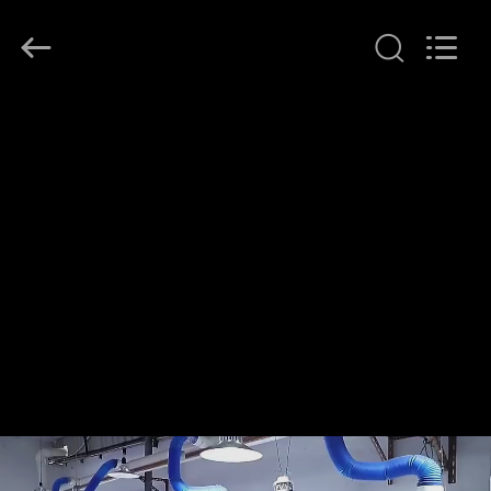
2026
Ocean
Controls
Limited.
All
Rights
Reserved.
RUMAH
PRODUK
PERTUNJUKAN
VR
TENTANG
KAMI
TUR