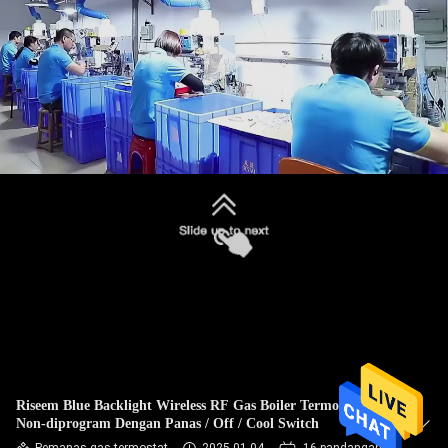
PABRIK
KONTROL
KUALITAS
HUBUNGI
KAMI
PERMINTAAN
PENAWARAN
SITEMAP
Riseem Blue Backlight Wireless RF Gas Boiler Termostat
Non-diprogram Dengan Panas / Off / Cool Switch
PRIVACY