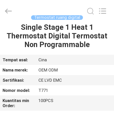
2026
Ocean
Controls
Limited.
All
Termostat ruang digital
Rights
Reserved.
Single Stage 1 Heat 1
RUMAH
Thermostat Digital Termostat
PRODUK
Non Programmable
PERTUNJUKAN
Tempat asal:
Cina
VR
Nama merek:
OEM ODM
Sertifikasi:
CE LVD EMC
TENTANG
Nomor model:
T771
KAMI
Kuantitas min
100PCS
Order:
TUR