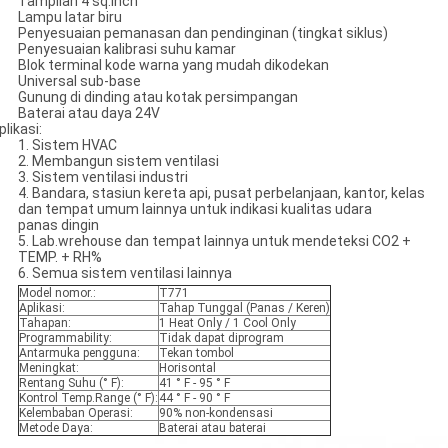
Tampilan 4 sq.inch
Lampu latar biru
Penyesuaian pemanasan dan pendinginan (tingkat siklus)
Penyesuaian kalibrasi suhu kamar
Blok terminal kode warna yang mudah dikodekan
Universal sub-base
Gunung di dinding atau kotak persimpangan
Baterai atau daya 24V
plikasi:
1. Sistem HVAC
2. Membangun sistem ventilasi
3. Sistem ventilasi industri
4. Bandara, stasiun kereta api, pusat perbelanjaan, kantor, kelas
dan tempat umum lainnya untuk indikasi kualitas udara
panas dingin
5. Lab.wrehouse dan tempat lainnya untuk mendeteksi CO2 +
TEMP. + RH%
6. Semua sistem ventilasi lainnya
Model nomor.:
T771
Aplikasi:
Tahap Tunggal (Panas / Keren)
Tahapan:
1 Heat Only / 1 Cool Only
Programmability:
Tidak dapat diprogram
Antarmuka pengguna:
Tekan tombol
Meningkat:
Horisontal
Rentang Suhu (° F):
41 ° F - 95 ° F
Kontrol Temp.Range (° F):
44 ° F - 90 ° F
Kelembaban Operasi:
90% non-kondensasi
Metode Daya:
Baterai atau baterai