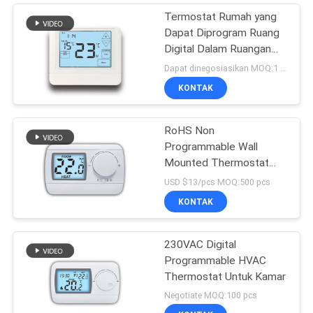
Termostat Rumah yang
Dapat Diprogram Ruang
Digital Dalam Ruangan
Elektronik
Dapat dinegosiasikan MOQ:1 potong
KONTAK
RoHS Non
Programmable Wall
Mounted Thermostat
Untuk Boiler
USD $13/pcs MOQ:500 pcs
KONTAK
230VAC Digital
Programmable HVAC
Thermostat Untuk Kamar
Negotiate MOQ:100 pcs