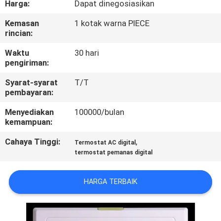
Harga:
Dapat dinegosiasikan
PABRIK
Kemasan
1 kotak warna PIECE
rincian:
KONTROL
KUALITAS
Waktu
30 hari
pengiriman:
Syarat-syarat
T/T
HUBUNGI
pembayaran:
KAMI
Menyediakan
100000/bulan
kemampuan:
PERMINTAAN
Cahaya Tinggi:
,
Termostat AC digital
PENAWARAN
termostat pemanas digital
SITEMAP
HARGA TERBAIK
PRIVACY