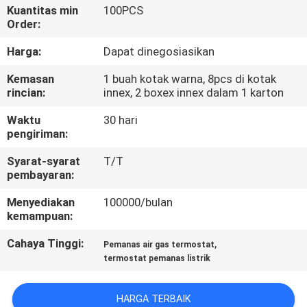
PABRIK
Kuantitas min
100PCS
Order:
KONTROL
Harga:
Dapat dinegosiasikan
KUALITAS
Kemasan
1 buah kotak warna, 8pcs di kotak
rincian:
innex, 2 boxex innex dalam 1 karton
HUBUNGI
Waktu
30 hari
pengiriman:
KAMI
Syarat-syarat
T/T
pembayaran:
PERMINTAAN
Menyediakan
100000/bulan
PENAWARAN
kemampuan:
Cahaya Tinggi:
,
Pemanas air gas termostat
SITEMAP
termostat pemanas listrik
PRIVACY
HARGA TERBAIK