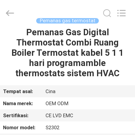
2026
Ocean
Controls
Limited.
All
Pemanas gas termostat
Rights
Reserved.
Pemanas Gas Digital
RUMAH
Thermostat Combi Ruang
PRODUK
Boiler Termostat kabel 5 1 1
hari programamble
PERTUNJUKAN
thermostats sistem HVAC
VR
Tempat asal:
Cina
TENTANG
Nama merek:
OEM ODM
KAMI
Sertifikasi:
CE LVD EMC
TUR
Nomor model:
S2302