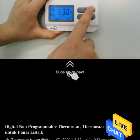
PABRIK
KONTROL
KUALITAS
HUBUNGI
KAMI
PERMINTAAN
PENAWARAN
SITEMAP
Digital Non Programmable Thermostat, Thermostat Digital
untuk Panas Listrik
PRIVACY