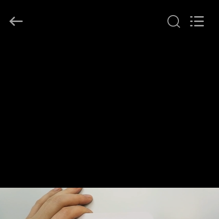
2026
Ocean
Controls
Limited.
All
Rights
Reserved.
RUMAH
PRODUK
PERTUNJUKAN
VR
TENTANG
KAMI
TUR